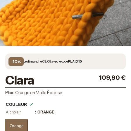
-10%
ce dimanche 09/08 avec le code
PLAID10
Clara
109,90
€
Plaid Orange en Maille Épaisse
COULEUR
: ORANGE
Orange