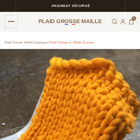
PAIEMENT SÉCURISÉ
0
PLAID GROSSE MAILLE
Plaid Grosse Maille
›
Catalogue
›
Plaid Orange en Maille Épaisse