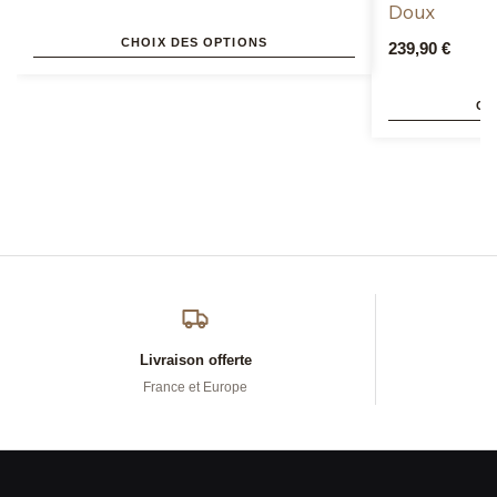
Doux
CHOIX DES OPTIONS
239,90
€
CH
Livraison offerte
France et Europe