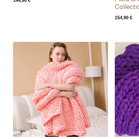
144,90
€
Collect
154,90
€