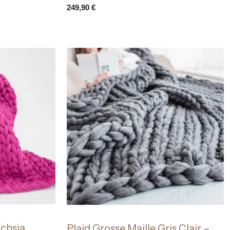
249,90
€
uchsia
Plaid Grosse Maille Gris Clair –