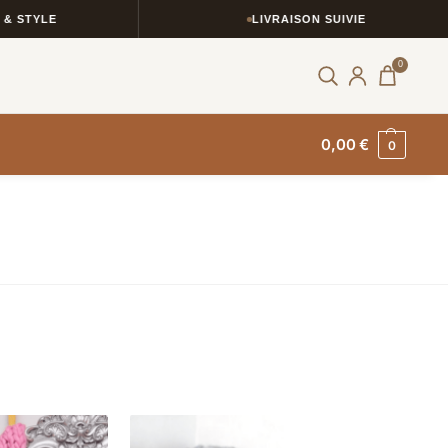
LIVRAISON SUIVIE
0
0,00
€
0