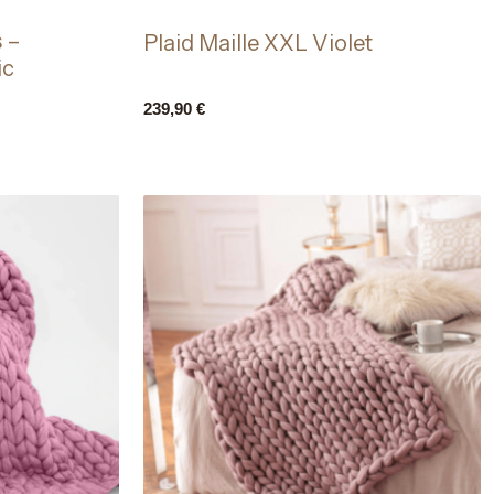
s –
Plaid Maille XXL Violet
ic
239,90
€