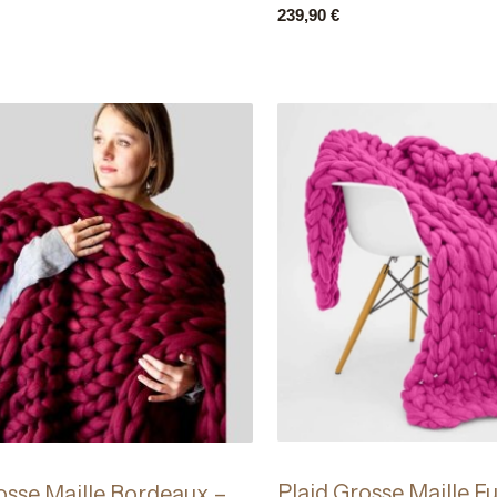
239,90
€
Plaid Grosse Maille F
osse Maille Bordeaux –