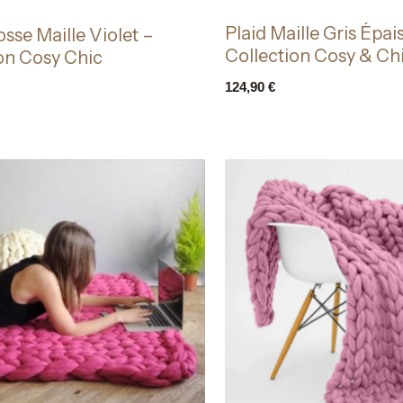
Plaid Maille Gris Épai
osse Maille Violet –
Collection Cosy & Ch
on Cosy Chic
124,90
€